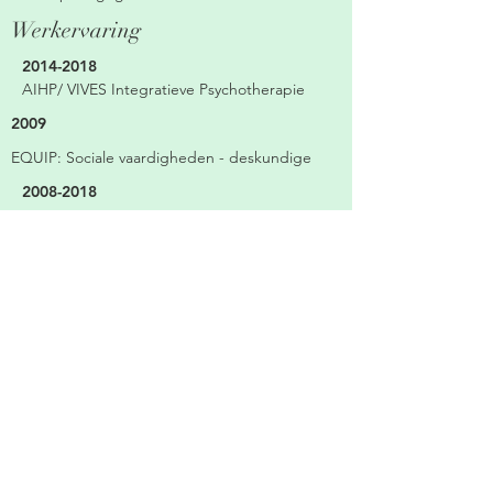
Werkervaring
2014-2018
AIHP/ VIVES Integratieve Psychotherapie
2009
EQUIP: Sociale vaardigheden - deskundige
2008-2018
Opleidingen
Jongerenwelzijn Gemeenschapsinstellingen
Vlaamse Overheid - orthopedagogie
2004 - 2007
Bachelor Orthopedagogie - VSPW Hasselt
2007-2008
2008
OCMW Ciris VZW - orthopedagogie