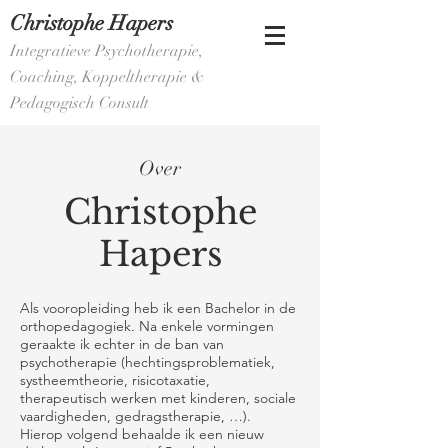
Christophe
Hapers
Integratieve Psychotherapie,
Coaching
, Koppeltherapie
&
Pedagogisch Consult
Over
Christophe
Hapers
Als vooropleiding heb ik een Bachelor in de
orthopedagogiek. Na enkele vormingen
geraakte ik echter in de ban van
psychotherapie (hechtingsproblematiek,
systheemtheorie, risicotaxatie,
therapeutisch werken met kinderen, sociale
vaardigheden, gedragstherapie, …).
Hierop volgend behaalde ik een nieuw